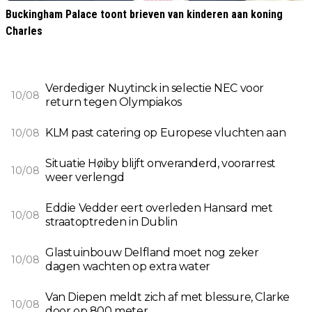
Buckingham Palace toont brieven van kinderen aan koning
Charles
Verdediger Nuytinck in selectie NEC voor
10/08
return tegen Olympiakos
KLM past catering op Europese vluchten aan
10/08
Situatie Høiby blijft onveranderd, voorarrest
10/08
weer verlengd
Eddie Vedder eert overleden Hansard met
10/08
straatoptreden in Dublin
Glastuinbouw Delfland moet nog zeker
10/08
dagen wachten op extra water
Van Diepen meldt zich af met blessure, Clarke
10/08
door op 800 meter